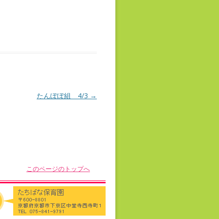
たんぽぽ組 4/3
→
このページのトップへ