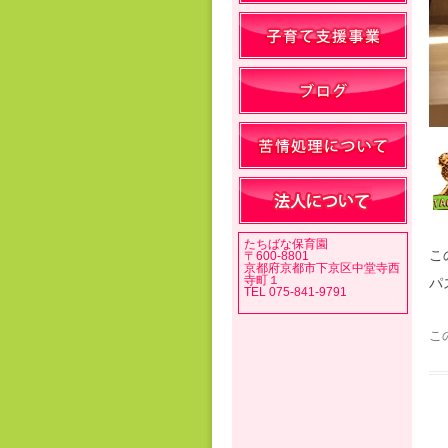
たちばな保育園
こ
〒600-8801
京都府京都市下京区中堂寺西
寺町１
パ
TEL 075-841-9791
こ