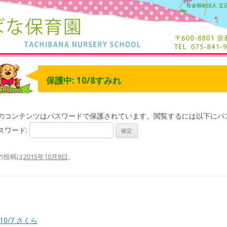
社会福祉法人 立
保護中: 10/8すみれ
のコンテンツはパスワードで保護されています。閲覧するには以下にパ
スワード:
の投稿は
2015年10月8日
。
10/7 さくら