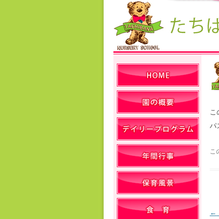
こ
パ
こ
←