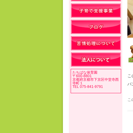
たちばな保育園
こ
〒600-8801
京都府京都市下京区中堂寺西
寺町１
パ
TEL 075-841-9791
こ