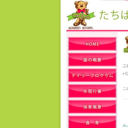
こ
パ
こ
←