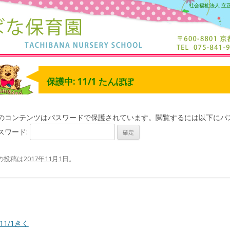
社会福祉法人 立
保護中: 11/1 たんぽぽ
のコンテンツはパスワードで保護されています。閲覧するには以下にパ
スワード:
の投稿は
2017年11月1日
。
11/1きく