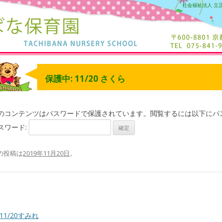
社会福祉法人 立
保護中: 11/20 さくら
のコンテンツはパスワードで保護されています。閲覧するには以下にパ
スワード:
の投稿は
2019年11月20日
。
11/20すみれ