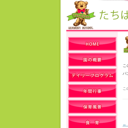
こ
パ
こ
←