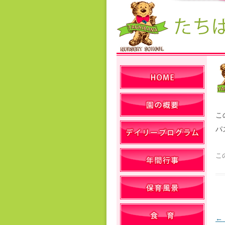
こ
パ
こ
←