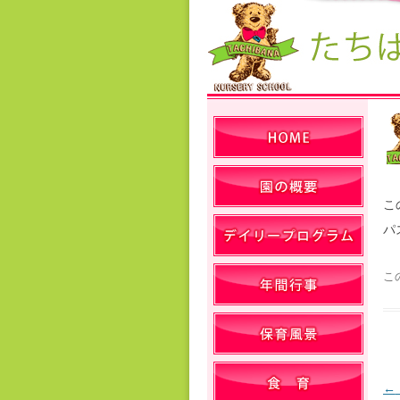
こ
パ
こ
←