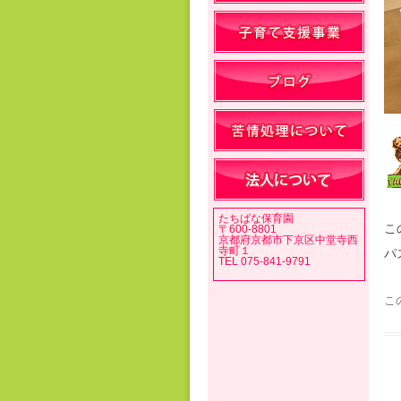
たちばな保育園
こ
〒600-8801
京都府京都市下京区中堂寺西
寺町１
パ
TEL 075-841-9791
こ