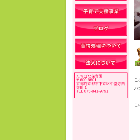
たちばな保育園
こ
〒600-8801
京都府京都市下京区中堂寺西
寺町１
パ
TEL 075-841-9791
こ