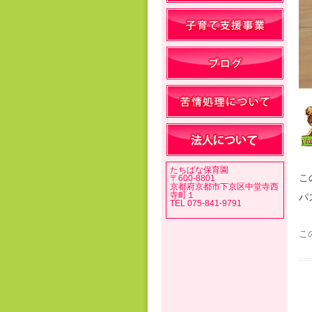
たちばな保育園
こ
〒600-8801
京都府京都市下京区中堂寺西
寺町１
パ
TEL 075-841-9791
こ