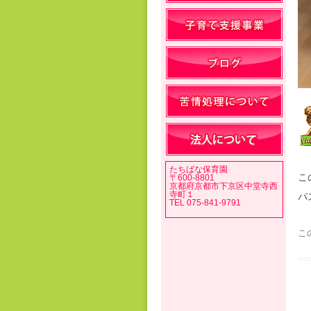
たちばな保育園
こ
〒600-8801
京都府京都市下京区中堂寺西
寺町１
パ
TEL 075-841-9791
こ