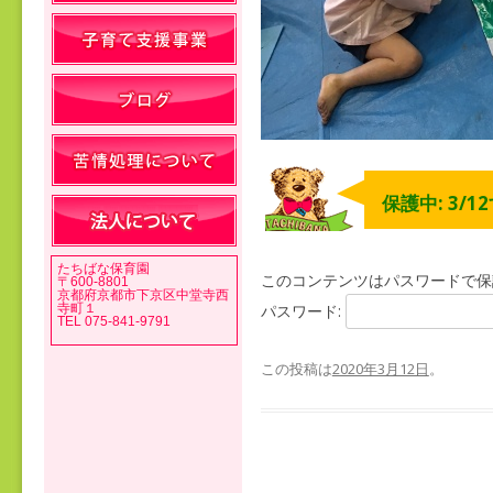
保護中: 3/1
たちばな保育園
このコンテンツはパスワードで保
〒600-8801
京都府京都市下京区中堂寺西
寺町１
パスワード:
TEL 075-841-9791
この投稿は
2020年3月12日
。