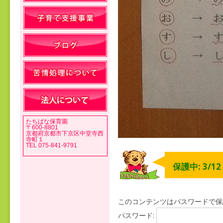
たちばな保育園
〒600-8801
京都府京都市下京区中堂寺西
寺町１
TEL 075-841-9791
保護中: 3/1
このコンテンツはパスワードで保
パスワード: