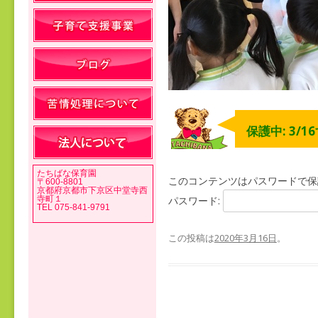
保護中: 3/1
たちばな保育園
このコンテンツはパスワードで保
〒600-8801
京都府京都市下京区中堂寺西
寺町１
パスワード:
TEL 075-841-9791
この投稿は
2020年3月16日
。