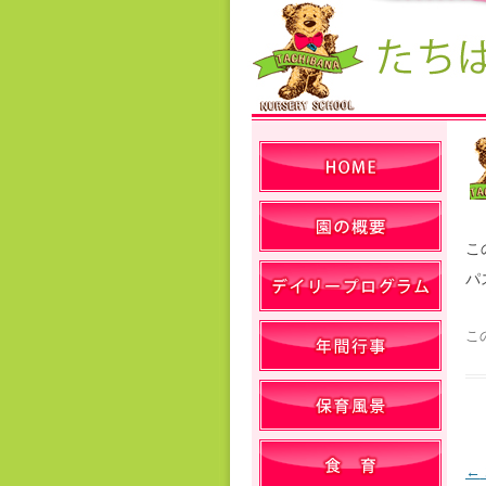
こ
パ
こ
←