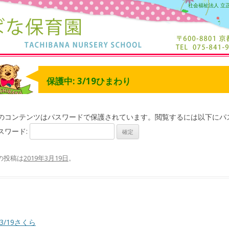
社会福祉法人 立
保護中: 3/19ひまわり
のコンテンツはパスワードで保護されています。閲覧するには以下にパ
スワード:
の投稿は
2019年3月19日
。
3/19さくら