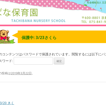
社会福祉法人 立
保護中: 3/23さくら
のコンテンツはパスワードで保護されています。閲覧するには以下にパ
スワード:
の投稿は
2019年3月22日
。
3/20 きく