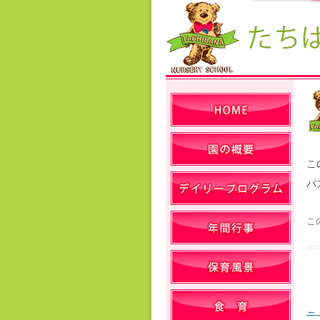
こ
パ
こ
←