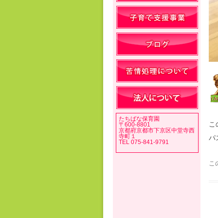
たちばな保育園
こ
〒600-8801
京都府京都市下京区中堂寺西
寺町１
パ
TEL 075-841-9791
こ