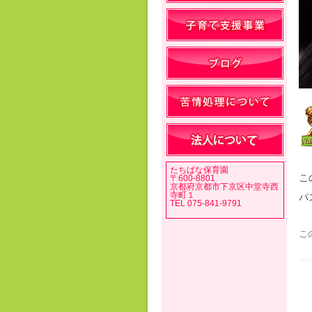
たちばな保育園
こ
〒600-8801
京都府京都市下京区中堂寺西
寺町１
パ
TEL 075-841-9791
こ