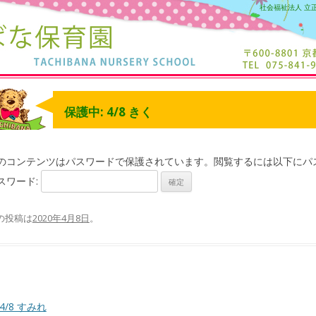
社会福祉法人 立
保護中: 4/8 きく
のコンテンツはパスワードで保護されています。閲覧するには以下にパ
スワード:
の投稿は
2020年4月8日
。
4/8 すみれ