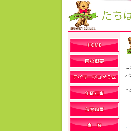
こ
パ
こ
←