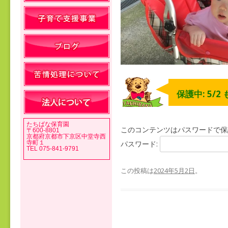
保護中: 5/2
たちばな保育園
このコンテンツはパスワードで保
〒600-8801
京都府京都市下京区中堂寺西
寺町１
パスワード:
TEL 075-841-9791
この投稿は
2024年5月2日
。