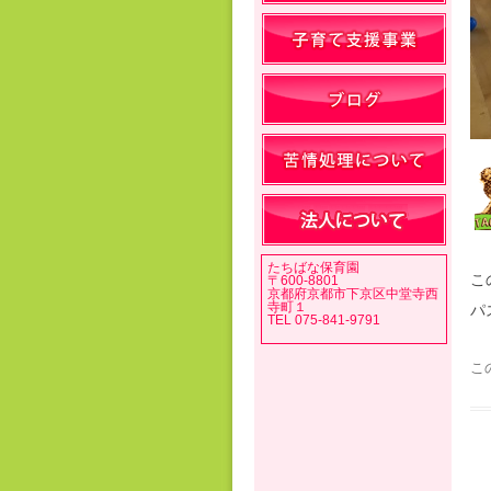
たちばな保育園
こ
〒600-8801
京都府京都市下京区中堂寺西
寺町１
パ
TEL 075-841-9791
こ