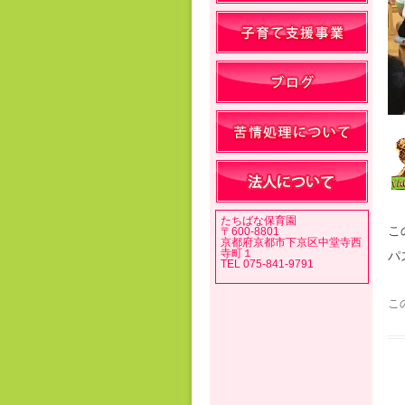
たちばな保育園
こ
〒600-8801
京都府京都市下京区中堂寺西
寺町１
パ
TEL 075-841-9791
こ