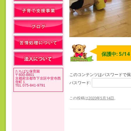
保護中: 5/1
たちばな保育園
このコンテンツはパスワードで保
〒600-8801
京都府京都市下京区中堂寺西
寺町１
パスワード:
TEL 075-841-9791
この投稿は
2020年5月14日
。