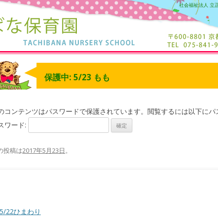
社会福祉法人 立
保護中: 5/23 もも
のコンテンツはパスワードで保護されています。閲覧するには以下にパ
スワード:
の投稿は
2017年5月23日
。
5/22ひまわり