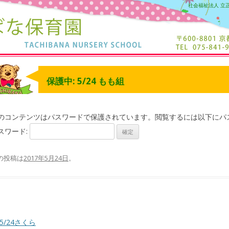
社会福祉法人 立
保護中: 5/24 もも組
のコンテンツはパスワードで保護されています。閲覧するには以下にパ
スワード:
の投稿は
2017年5月24日
。
5/24さくら