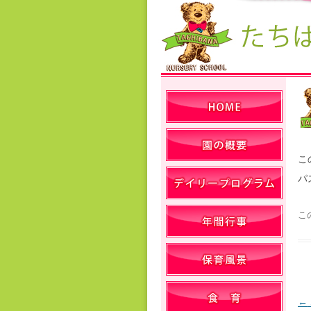
こ
パ
こ
←