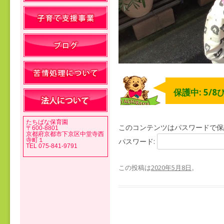
保護中: 5/
たちばな保育園
このコンテンツはパスワードで保
〒600-8801
京都府京都市下京区中堂寺西
寺町１
パスワード:
TEL 075-841-9791
この投稿は
2020年5月8日
。