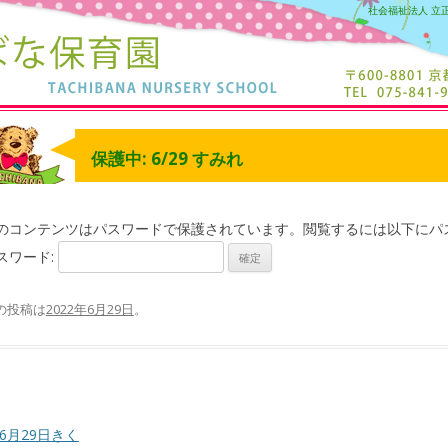
社会福祉法人 立
保護中: 6/29 すみれ
のコンテンツはパスワードで保護されています。閲覧するには以下にパ
スワード:
の投稿は
2022年6月29日
。
6月29日きく