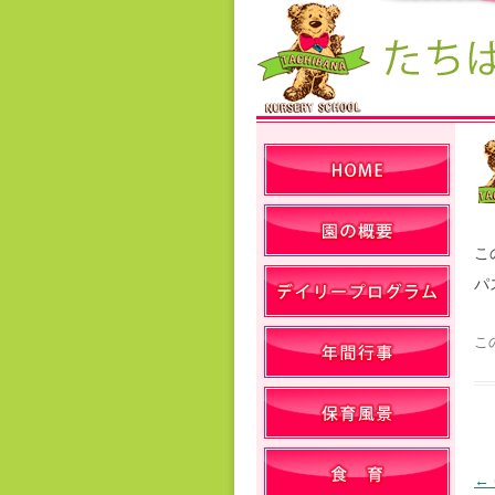
こ
パ
こ
←