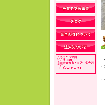
たちばな保育園
こ
〒600-8801
京都府京都市下京区中堂寺西
寺町１
パ
TEL 075-841-9791
こ