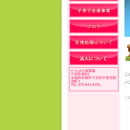
たちばな保育園
こ
〒600-8801
京都府京都市下京区中堂寺西
寺町１
パ
TEL 075-841-9791
こ