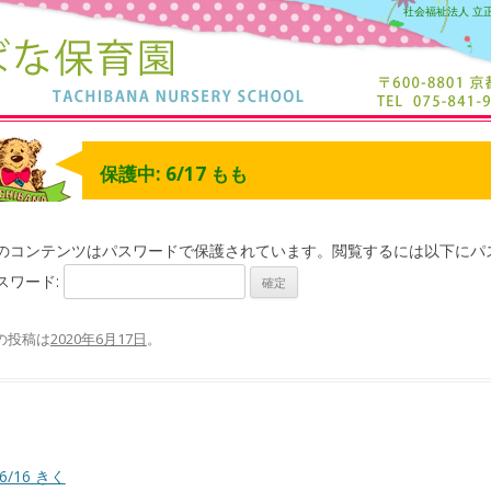
社会福祉法人 立
保護中: 6/17 もも
のコンテンツはパスワードで保護されています。閲覧するには以下にパ
スワード:
の投稿は
2020年6月17日
。
6/16 きく