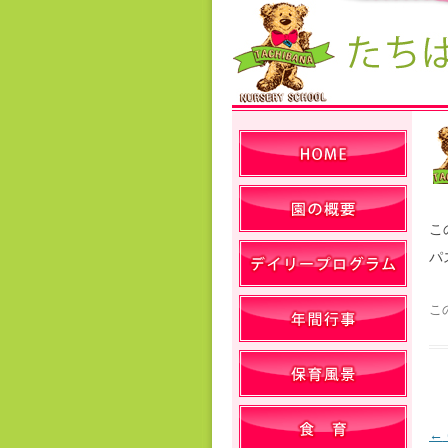
こ
パ
こ
←