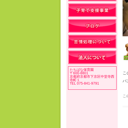
たちばな保育園
こ
〒600-8801
京都府京都市下京区中堂寺西
寺町１
パ
TEL 075-841-9791
こ