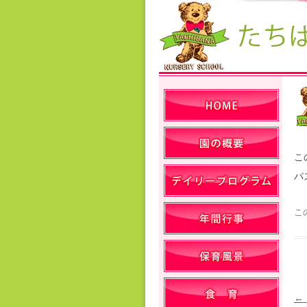
こ
パ
こ
←