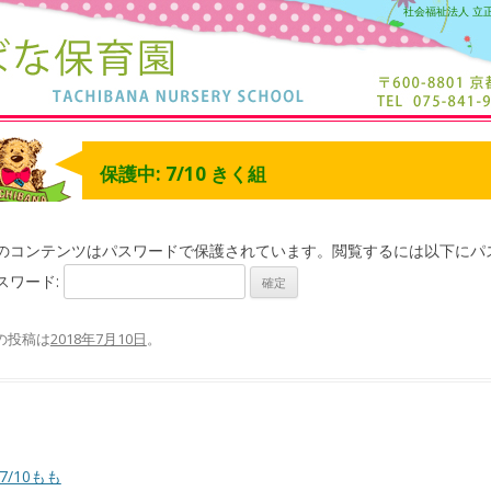
社会福祉法人 立
保護中: 7/10 きく組
のコンテンツはパスワードで保護されています。閲覧するには以下にパ
スワード:
の投稿は
2018年7月10日
。
7/10もも