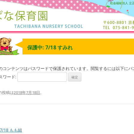
社会福祉法人 立
保護中: 7/18 すみれ
のコンテンツはパスワードで保護されています。閲覧するには以下にパ
スワード:
の投稿は
2018年7月18日
。
7/18 もも組