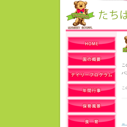
こ
パ
こ
←