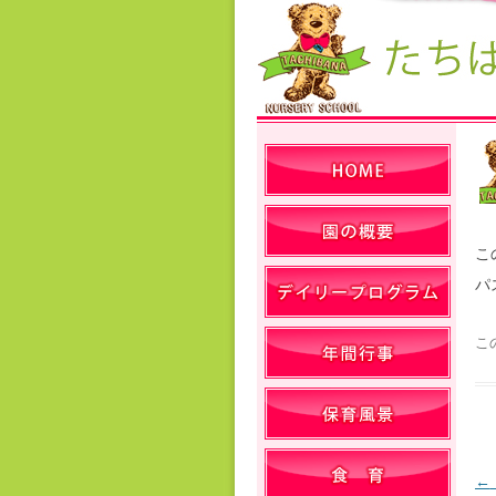
こ
パ
こ
←