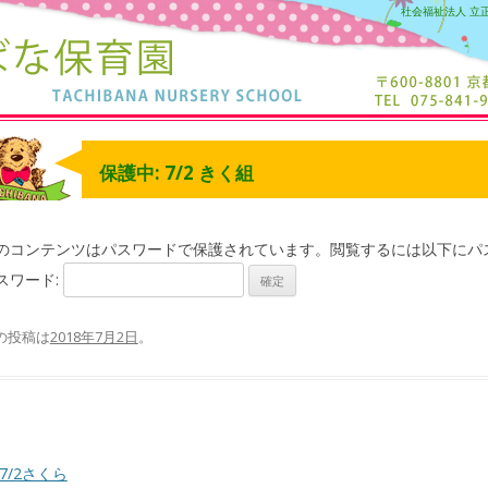
社会福祉法人 立
保護中: 7/2 きく組
のコンテンツはパスワードで保護されています。閲覧するには以下にパ
スワード:
の投稿は
2018年7月2日
。
7/2さくら