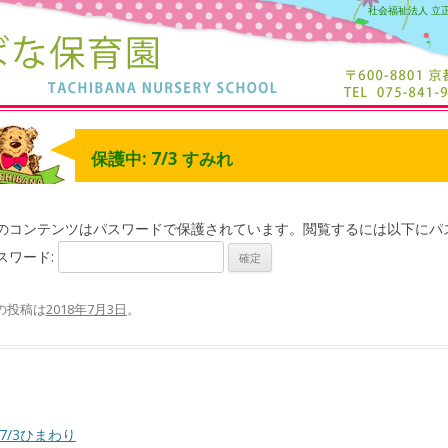
社会福祉法人 立
保護中: 7/3 すみれ
のコンテンツはパスワードで保護されています。閲覧するには以下にパ
スワード:
の投稿は
2018年7月3日
。
7/3ひまわり