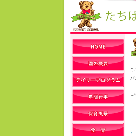
こ
パ
こ
←