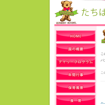
こ
パ
こ
←