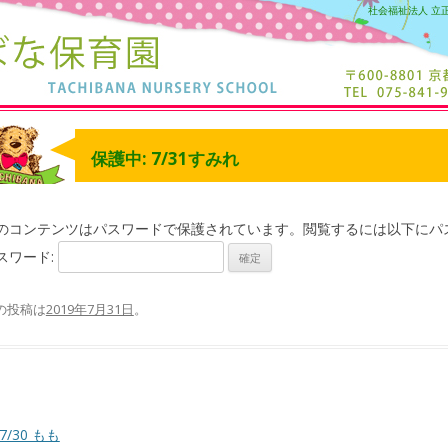
社会福祉法人 立
保護中: 7/31すみれ
のコンテンツはパスワードで保護されています。閲覧するには以下にパ
スワード:
の投稿は
2019年7月31日
。
7/30 もも