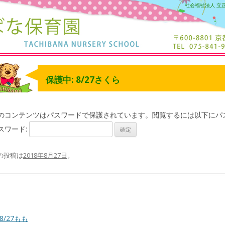
社会福祉法人 立
保護中: 8/27さくら
のコンテンツはパスワードで保護されています。閲覧するには以下にパ
スワード:
の投稿は
2018年8月27日
。
8/27もも