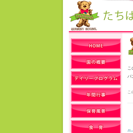
こ
パ
こ
←