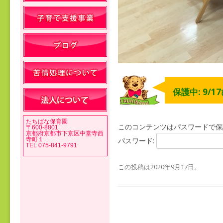
保護中: 9/
たちばな保育園
このコンテンツはパスワードで保
〒600-8801
京都府京都市下京区中堂寺西
寺町１
パスワード:
TEL 075-841-9791
この投稿は
2020年9月17日
。