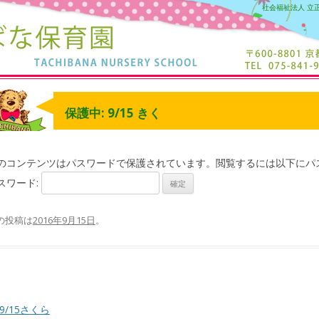
社会福祉法人 立
保護中: 9/15 きく
のコンテンツはパスワードで保護されています。閲覧するには以下にパ
スワード:
の投稿は
2016年9月15日
。
9/15さくら