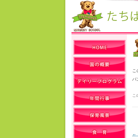
こ
パ
こ
←