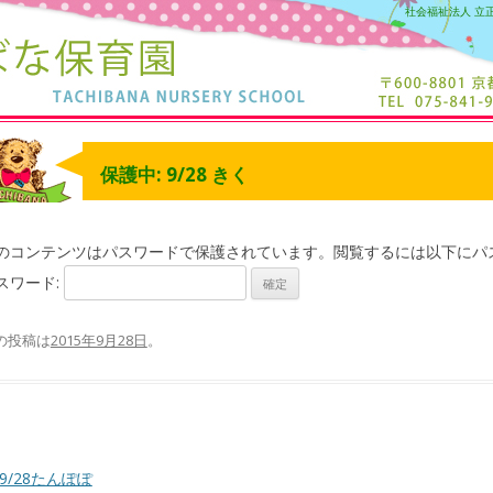
社会福祉法人 立
保護中: 9/28 きく
のコンテンツはパスワードで保護されています。閲覧するには以下にパ
スワード:
の投稿は
2015年9月28日
。
9/28たんぽぽ